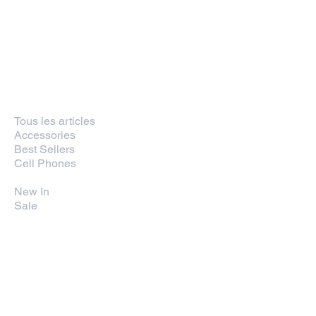
PLANÈTE CLAW
Page d'accueil
Liste de Prix
Accueil
Computers and Tablets
Tous les articles
0 article
Accessories
Best Sellers
Cell Phones
Computers and Tablets
New In
Sale
E