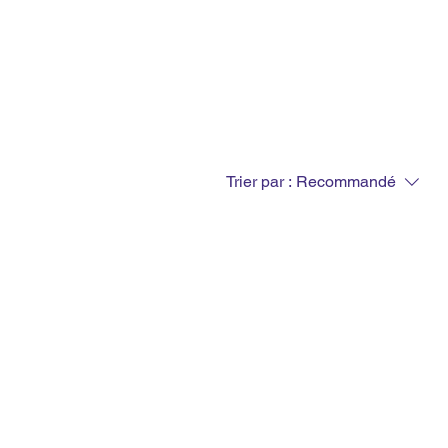
ise
Blind Box
Distribution
Trier par :
Recommandé
 le moment
ie pour continuer vos achats.