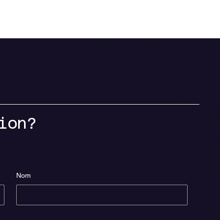
ise
Blind Box
Distribution
ion?
Nom